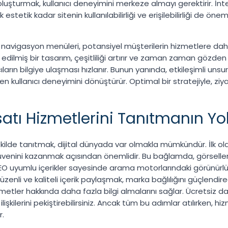
luşturmak, kullanıcı deneyimini merkeze almayı gerektirir. İntern
 estetik kadar sitenin kullanılabilirliği ve erişilebilirliği de ön
ve navigasyon menüleri, potansiyel müşterilerin hizmetlere d
ilmiş bir tasarım, çeşitliliği artırır ve zaman zaman gözden 
ıların bilgiye ulaşması hızlanır. Bunun yanında, etkileşimli uns
n kullanıcı deneyimini dönüştürür. Optimal bir stratejiyle, ziya
atı Hizmetlerini Tanıtmanın Yol
şekilde tanıtmak, dijital dünyada var olmakla mümkündür. İlk olar
venini kazanmak açısından önemlidir. Bu bağlamda, görsellerin
SEO uyumlu içerikler sayesinde arama motorlarındaki görünürlük 
üzenli ve kaliteli içerik paylaşmak, marka bağlılığını güçlendire
ve hizmetler hakkında daha fazla bilgi almalarını sağlar. Ücret
 ilişkilerini pekiştirebilirsiniz. Ancak tüm bu adımlar atılırken, h
r.