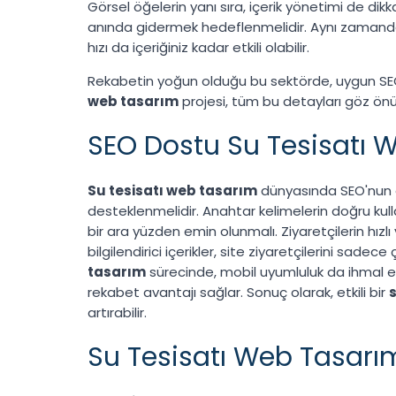
Görsel öğelerin yanı sıra, içerik yönetimi de dikkatl
anında gidermek hedeflenmelidir. Aynı zamanda, si
hızı da içeriğiniz kadar etkili olabilir.
Rekabetin yoğun olduğu bu sektörde, uygun SEO st
web tasarım
projesi, tüm bu detayları göz önü
SEO Dostu Su Tesisatı We
Su tesisatı web tasarım
dünyasında SEO'nun öne
desteklenmelidir. Anahtar kelimelerin doğru kull
bir ara yüzden emin olunmalı. Ziyaretçilerin hızl
bilgilendirici içerikler, site ziyaretçilerini sa
tasarım
sürecinde, mobil uyumluluk da ihmal ed
rekabet avantajı sağlar. Sonuç olarak, etkili bir
artırabilir.
Su Tesisatı Web Tasarı