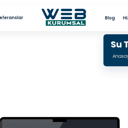
eferanslar
Blog
Hi
Su 
Anasa