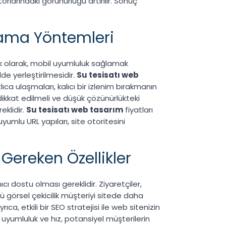
rlarındaki görünürlüğü artırılır. Sonuç
lama Yöntemleri
lk olarak, mobil uyumluluk sağlamak
de yerleştirilmesidir.
Su tesisatı web
ızlıca ulaşmaları, kalıcı bir izlenim bırakmanın
 dikkat edilmeli ve düşük çözünürlükteki
eklidir.
Su tesisatı web tasarım
fiyatları
umlu URL yapıları, site otoritesini
Gereken Özellikler
ıcı dostu olması gereklidir. Ziyaretçiler,
nkü görsel çekicilik müşteriyi sitede daha
ca, etkili bir SEO stratejisi ile web sitenizin
 uyumluluk ve hız, potansiyel müşterilerin