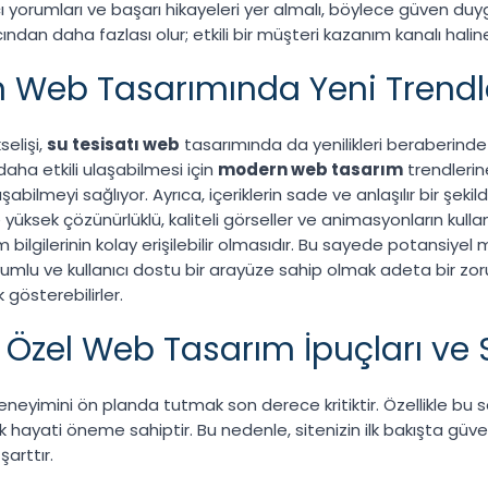
nıcı yorumları ve başarı hikayeleri yer almalı, böylece güven duyg
ndan daha fazlası olur; etkili bir müşteri kazanım kanalı haline
çin Web Tasarımında Yeni Trendl
selişi,
su tesisatı web
tasarımında da yenilikleri beraberinde g
daha etkili ulaşabilmesi için
modern web tasarım
trendlerine
bilmeyi sağlıyor. Ayrıca, içeriklerin sade ve anlaşılır bir şeki
 yüksek çözünürlüklü, kaliteli görseller ve animasyonların kulla
m bilgilerinin kolay erişilebilir olmasıdır. Bu sayede potansiyel m
u ve kullanıcı dostu bir arayüze sahip olmak adeta bir zorunlu
k gösterebilirler.
 Özel Web Tasarım İpuçları ve St
eneyimini ön planda tutmak son derece kritiktir. Özellikle bu 
mek hayati öneme sahiptir. Bu nedenle, sitenizin ilk bakışta gü
şarttır.