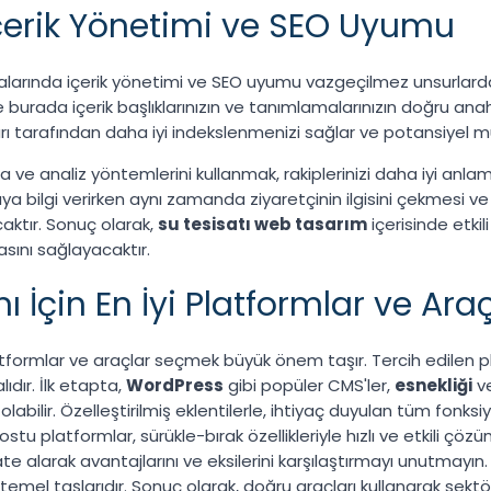
İçerik Yönetimi ve SEO Uyumu
larında içerik yönetimi ve SEO uyumu vazgeçilmez unsurlardan
 burada içerik başlıklarınızın ve tanımlamalarınızın doğru anah
 tarafından daha iyi indekslenmenizi sağlar ve potansiyel müşt
lama ve analiz yöntemlerini kullanmak, rakiplerinizi daha iyi anla
cıya bilgi verirken aynı zamanda ziyaretçinin ilgisini çekmesi ve
caktır. Sonuç olarak,
su tesisatı web tasarım
içerisinde etkil
sını sağlayacaktır.
 İçin En İyi Platformlar ve Araç
tformlar ve araçlar seçmek büyük önem taşır. Tercih edilen p
ıdır. İlk etapta,
WordPress
gibi popüler CMS'ler,
esnekliği
ve
olabilir. Özelleştirilmiş eklentilerle, ihtiyaç duyulan tüm fonksi
tu platformlar, sürükle-bırak özellikleriyle hızlı ve etkili çöz
ikkate alarak avantajlarını ve eksilerini karşılaştırmayı unutmayı
 temel taşlarıdır. Sonuç olarak, doğru araçları kullanarak sektörd