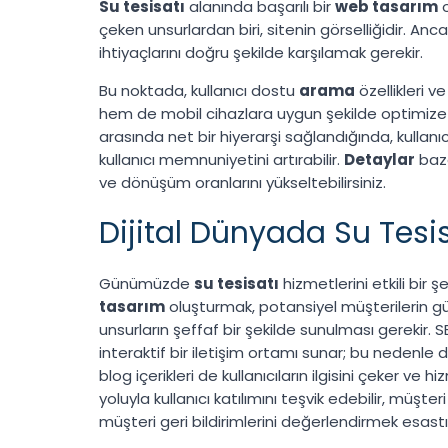
Su tesisatı
alanında başarılı bir
web tasarım
o
çeken unsurlardan biri, sitenin görselliğidir. Ancak
ihtiyaçlarını doğru şekilde karşılamak gerekir.
Bu noktada, kullanıcı dostu
arama
özellikleri 
hem de mobil cihazlara uygun şekilde optimize ed
arasında net bir hiyerarşi sağlandığında, kullanıc
kullanıcı memnuniyetini artırabilir.
Detaylar
baze
ve dönüşüm oranlarını yükseltebilirsiniz.
Dijital Dünyada Su Tesis
Günümüzde
su tesisatı
hizmetlerini etkili bir 
tasarım
oluşturmak, potansiyel müşterilerin gü
unsurların şeffaf bir şekilde sunulması gerekir. 
interaktif bir iletişim ortamı sunar; bu nedenle d
blog içerikleri de kullanıcıların ilgisini çeker 
yoluyla kullanıcı katılımını teşvik edebilir, müşteri
müşteri geri bildirimlerini değerlendirmek esastı