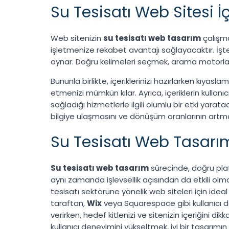
Su Tesisatı Web Sitesi 
Web sitenizin
su tesisatı web tasarım
çalışma
işletmenize rekabet avantajı sağlayacaktır. İşte
oynar. Doğru kelimeleri seçmek, arama motorları
Bununla birlikte, içeriklerinizi hazırlarken kıyas
etmenizi mümkün kılar. Ayrıca, içeriklerin kullanı
sağladığı hizmetlerle ilgili olumlu bir etki yarata
bilgiye ulaşmasını ve dönüşüm oranlarının artma
Su Tesisatı Web Tasarımı
Su tesisatı web tasarım
sürecinde, doğru pla
aynı zamanda işlevsellik açısından da etkili olmal
tesisatı sektörüne yönelik web siteleri için ideal 
taraftan,
Wix
veya Squarespace gibi kullanıcı dos
verirken, hedef kitlenizi ve sitenizin içeriğini d
kullanıcı deneyimini yükseltmek, iyi bir tasarımın