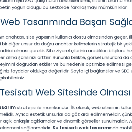
kullanımıyla SEO çalışmaları desteklenerek, sitenin arama moto
abetin yoğun olduğu bu sektörde farklılaşmayı mümkün kılar.
ı Web Tasarımında Başarı Sağ
n anahtarı, site yapısının kullanıcı dostu olmasından geçer. İ
bir diğer unsur da doğru anahtar kelimelerin stratejik bir şekil
ndirici olması gerekir. Site ziyaretçilerinin aradıkları bilgilere h
r alma şansınızı arttırır. Bununla birlikte, görsel unsurlara da
 deneyimini doğrudan etkiler ve bu nedenle optimize edilmesi ger
iz faydalar oldukça değerlidir. Sayfa içi bağlantılar ve SEO uy
kabilirsiniz.
Tesisatı Web Sitesinde Olması 
tasarım
stratejisi ile mümkündür. İlk olarak, web sitesinin kullan
bilmelidir. Ayrıca estetik unsurlar da göz ardı edilmemelidir, çü
çık, anlaşılır açıklamalar ve dinamik görseller sunulmalıdır. Ayrı
telenmesi sağlanmalıdır.
Su tesisatı web tasarım
ında mobil