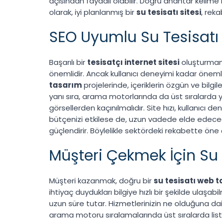
açısından faydalı olabilir. Doğru anahtar kelime 
olarak, iyi planlanmış bir
su tesisatı sitesi
, rek
SEO Uyumlu Su Tesisat
Başarılı bir
tesisatçı internet sitesi
oluşturmanı
önemlidir. Ancak kullanıcı deneyimi kadar önemli 
tasarım
projelerinde, içeriklerin özgün ve bilgile
yanı sıra, arama motorlarında da üst sıralarda ye
görsellerden kaçınılmalıdır. Site hızı, kullanıcı
bütçenizi etkilese de, uzun vadede elde edeceğin
güçlendirir. Böylelikle sektördeki rekabette öne çı
Müşteri Çekmek İçin Su 
Müşteri kazanmak, doğru bir
su tesisatı web 
ihtiyaç duydukları bilgiye hızlı bir şekilde ulaşa
uzun süre tutar. Hizmetlerinizin ne olduğuna dair a
arama motoru sıralamalarında üst sıralarda lis