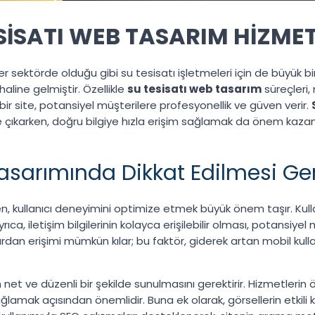
SİSATI WEB TASARIM HİZMET
sektörde olduğu gibi su tesisatı işletmeleri için de büyük bir
haline gelmiştir. Özellikle
su tesisatı web tasarım
süreçleri, 
 bir site, potansiyel müşterilere profesyonellik ve güven verir.
 çıkarken, doğru bilgiye hızla erişim sağlamak da önem kazanır
Tasarımında Dikkat Edilmesi Ge
n, kullanıcı deneyimini optimize etmek büyük önem taşır. Kulla
rıca, iletişim bilgilerinin kolayca erişilebilir olması, potansiyel 
ardan erişimi mümkün kılar; bu faktör, giderek artan mobil kul
net ve düzenli bir şekilde sunulmasını gerektirir. Hizmetlerin öze
sağlamak açısından önemlidir. Buna ek olarak, görsellerin etkili k