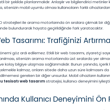
i bir şekilde planlanmalıdır. Anlaşılır ve bilgilendirici metinler k
tenizin mobil uyumlu olması kullanıcıların farklı cihazlardan e
ratejileri ile arama motorlarında ön sıralara çıkmak bir diğer 
nde bulundurarak hayata geçirildiğinde fark yaratacaktır.
b Tasarımı: Trafiğinizi Artırma
mi göz ardı edilemez. Etkili bir web tasarımı, ziyaretçi sayınız
anılması, sitenizin arama motorlarında üst sıralarda yer alması
ı ve kolay bilgiye ulaşması sağlanmalıdır. Bunun yanında, içerik
dece çekmekle kalmaz, onların sitede daha uzun süre kalmasını da
ilmemesi gereken bir diğer unsurdur. Mobil cihazların kullanı
su tesisatı web tasarım
stratejisi, kullanıcı deneyimini iyileş
mında Kullanıcı Deneyimini Ön